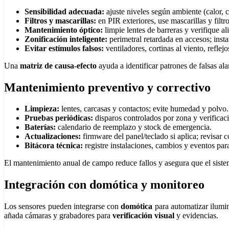
Sensibilidad adecuada:
ajuste niveles según ambiente (calor, co
Filtros y mascarillas:
en PIR exteriores, use mascarillas y filtr
Mantenimiento óptico:
limpie lentes de barreras y verifique al
Zonificación inteligente:
perimetral retardada en accesos; insta
Evitar estímulos falsos:
ventiladores, cortinas al viento, reflejo
Una
matriz de causa‑efecto
ayuda a identificar patrones de falsas al
Mantenimiento preventivo y correctivo
Limpieza:
lentes, carcasas y contactos; evite humedad y polvo.
Pruebas periódicas:
disparos controlados por zona y verificaci
Baterías:
calendario de reemplazo y stock de emergencia.
Actualizaciones:
firmware del panel/teclado si aplica; revisar 
Bitácora técnica:
registre instalaciones, cambios y eventos para
El mantenimiento anual de campo reduce fallos y asegura que el sist
Integración con domótica y monitoreo
Los sensores pueden integrarse con
domótica
para automatizar ilumin
añada cámaras y grabadores para
verificación visual
y evidencias.