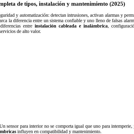
mpleta de tipos, instalación y mantenimiento (2025)
uridad y automatización: detectan intrusiones, activan alarmas y permi
arca la diferencia entre un sistema confiable y uno lleno de falsas ala
 diferencias entre
instalación cableada e inalámbrica
, configurac
rvicios de alto valor.
. Un sensor para interior no se comporta igual que uno para intemperie,
ámbricas
influyen en compatibilidad y mantenimiento.