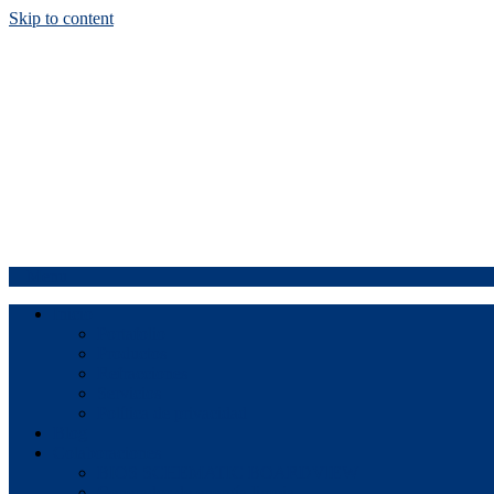
Skip to content
Menu
Inicio
Portafolio
Productos
Refracciones
Servicios
Política de privacidad
Blog
Colaboraciones
BIOS SCHEMATIC BOARDVIEW
Generador de energía limpia