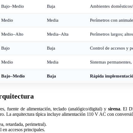
Bajo–Medio
Baja
Ambientes domésticos/o
Medio
Media
Perímetros con animale
Medio–Alto
Media–Alta
Perímetros largos; alto
Bajo
Baja
Control de accesos y p
Medio
Media
Sistemas permanentes, b
Bajo–Medio
Baja
Rápida implementación
rquitectura
s, fuente de alimentación, teclado (analógico/digital) y
sirena
. El D
aro. La arquitectura típica incluye alimentación 110 V AC con conversió
a, retardada, perimetral).
il en accesos principales.