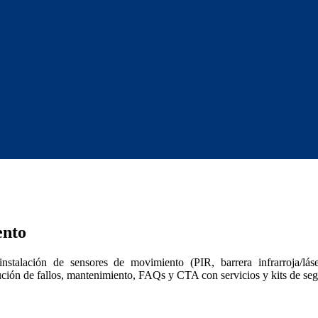
ento
stalación de sensores de movimiento (PIR, barrera infrarroja/láse
ción de fallos, mantenimiento, FAQs y CTA con servicios y kits de seg