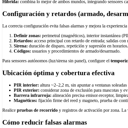
Híbrida:
combina lo mejor de ambos mundos, integrando sensores cab
Configuración y retardos (armado, desarm
La correcta configuración evita falsas alarmas y mejora la experiencia 
Definir zonas:
perimetral (magnéticos), interior instantánea (PI
Retardos:
acceso principal con retardo de entrada; salidas con r
Sirena:
duración de disparo, repetición y supresión en horarios
Códigos:
usuarios y procedimientos de armado/desarmado.
Para sensores autónomos (luz/sirena sin panel), configure el
tempori
Ubicación óptima y cobertura efectiva
PIR interior:
altura ~2–2,2 m, sin apuntar a ventanas soleadas n
PIR exterior:
considerar zona de exclusión para mascotas y ev
Barrera infrarroja:
alineación precisa emisor‑receptor, limpie
Magnéticos:
fijación firme del reed y magneto, prueba de conti
Realice
pruebas de recorrido
y registros de activación por zona. La
Cómo reducir falsas alarmas