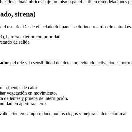
leados e inalámbricos bajo un mismo panel. Útil en remodelaciones po
ado, sirena)
del usuario. Desde el teclado del panel se definen retardos de entrada/s
R), barrera exterior con prioridad.
etardo de salida.
.
zador
del relé y la sensibilidad del detector, evitando activaciones por m
i a fuentes de calor.
itar vegetación en movimiento.
za de lentes y prueba de interrupción.
nuidad en apertura/cierre.
 validación en campo reduce puntos ciegos y mejora la detección real.