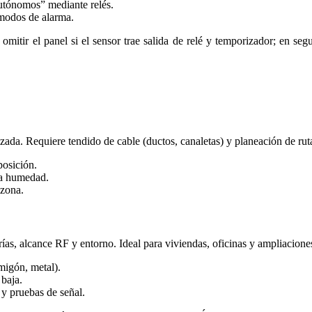
utónomos” mediante relés.
 modos de alarma.
omitir el panel si el sensor trae salida de relé y temporizador; en se
izada. Requiere tendido de cable (ductos, canaletas) y planeación de rut
osición.
ra humedad.
 zona.
rías, alcance RF y entorno. Ideal para viviendas, oficinas y ampliacione
migón, metal).
 baja.
y pruebas de señal.