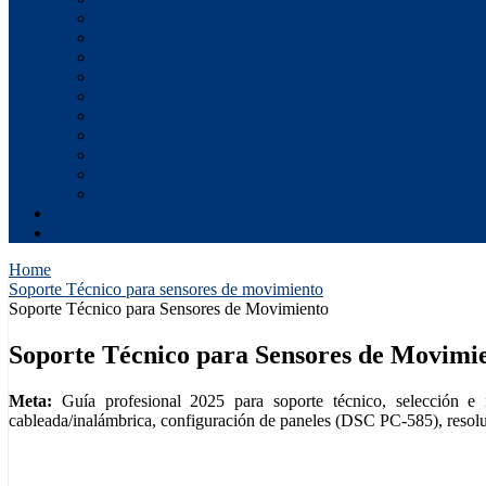
Criptomonedas
Ransomware WannaCry
Como quitar virus accesos directos
Punto de Venta TPV
Usar Adjustment Program
Portátil no enciende
Crypto Forex Mercado de Divisas
Solucion error 2F1F plotter Canon IPF750
Temporizador de retardo
Portátil no enciende
Descargas
Contacto
Home
Soporte Técnico para sensores de movimiento
Soporte Técnico para Sensores de Movimiento
Soporte Técnico para Sensores de Movimi
Meta:
Guía profesional 2025 para soporte técnico, selección e in
cableada/inalámbrica, configuración de paneles (DSC PC‑585), resolu