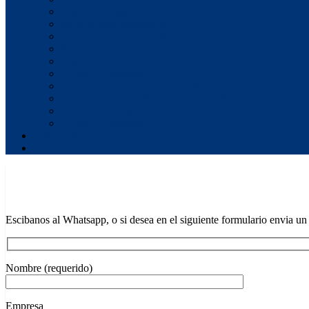
Criptomonedas
Ransomware WannaCry
Como quitar virus accesos directos
Punto de Venta TPV
Usar Adjustment Program
Portátil no enciende
Crypto Forex Mercado de Divisas
Solucion error 2F1F plotter Canon IPF750
Temporizador de retardo
Portátil no enciende
Descargas
Contacto
Escibanos al Whatsapp, o si desea en el siguiente formulario envia un
Nombre (requerido)
Empresa