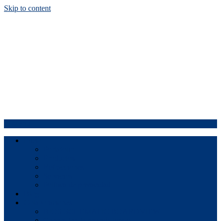
Skip to content
Menu
Inicio
Portafolio
Productos
Refracciones
Servicios
Política de privacidad
Blog
Colaboraciones
BIOS SCHEMATIC BOARDVIEW
Generador de energía limpia