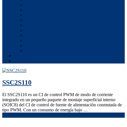
Criptomonedas
Ransomware WannaCry
Como quitar virus accesos directos
Punto de Venta TPV
Usar Adjustment Program
Portátil no enciende
Crypto Forex Mercado de Divisas
Solucion error 2F1F plotter Canon IPF750
Temporizador de retardo
Portátil no enciende
Descargas
Contacto
SSC2S110
El SSC2S110 es un CI de control PWM de modo de corriente
integrado en un pequeño paquete de montaje superficial interno
(SOIC8) del CI de control de fuente de alimentación conmutada de
tipo PWM. Con un consumo de energía bajo …
Read More