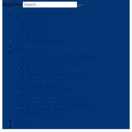
Search for
Inicio
Portafolio
Productos
Refracciones
Servicios
Política de privacidad
Blog
Colaboraciones
BIOS SCHEMATIC BOARDVIEW
Generador de energía limpia
Criptomonedas
Ransomware WannaCry
Como quitar virus accesos directos
Punto de Venta TPV
Usar Adjustment Program
Portátil no enciende
Crypto Forex Mercado de Divisas
Solucion error 2F1F plotter Canon IPF750
Temporizador de retardo
Portátil no enciende
Descargas
Contacto